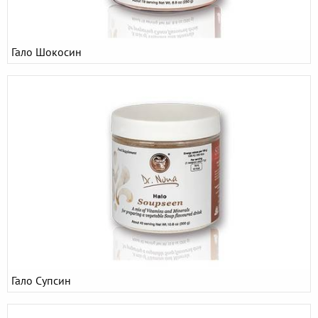
Гало Шокосин
Гало Супсин